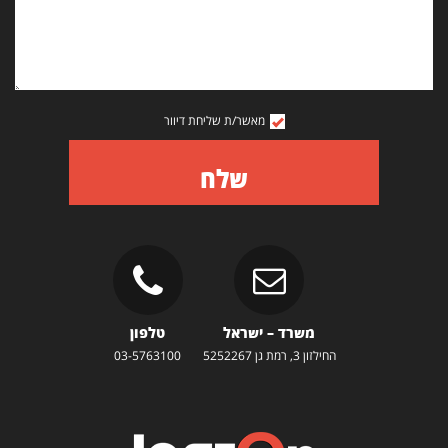
מאשר/ת שליחת דיוור
שלח
משרד – ישראל
טלפון
החילזון 3, רמת גן 5252267
03-5763100