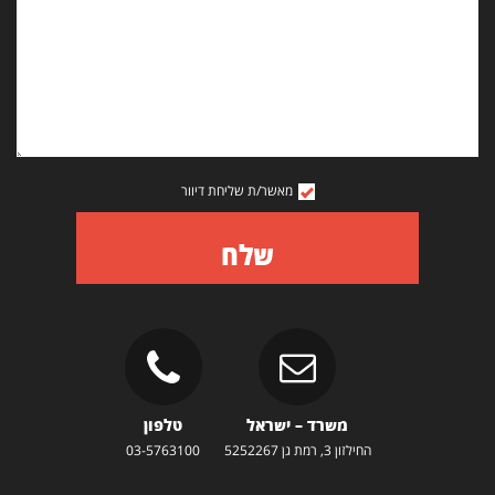
מאשר/ת שליחת דיוור
שלח
משרד – ישראל
טלפון
החילזון 3, רמת גן 5252267
03-5763100