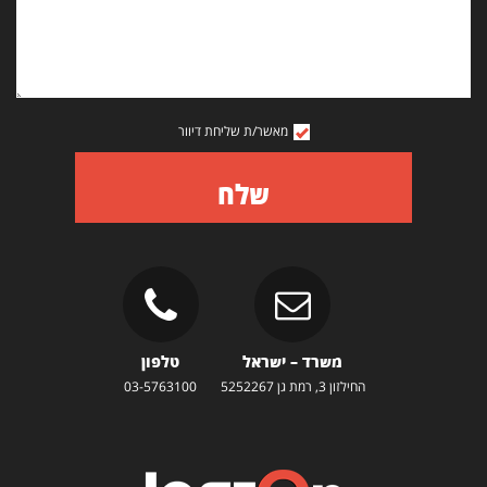
מאשר/ת שליחת דיוור
שלח
משרד – ישראל
טלפון
החילזון 3, רמת גן 5252267
03-5763100