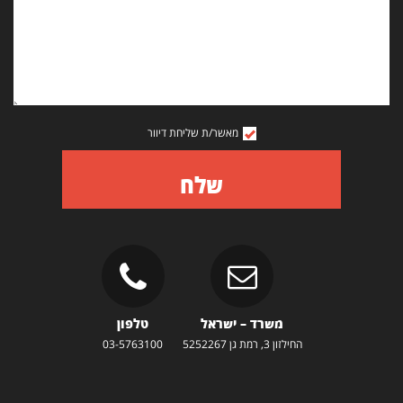
מאשר/ת שליחת דיוור
שלח
משרד – ישראל
טלפון
החילזון 3, רמת גן 5252267
03-5763100