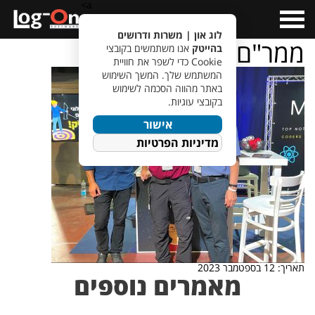
a>
Open
Menu
לוג און | משרות ודרושים
ממר"ם
בהייטק
אנו משתמשים בקובצי
Cookie כדי לשפר את חוויית
המשתמש שלך. המשך השימוש
באתר מהווה הסכמה לשימוש
בקובצי עוגיות.
אישור
מדיניות הפרטיות
תאריך: 12 בספטמבר 2023
מאמרים נוספים