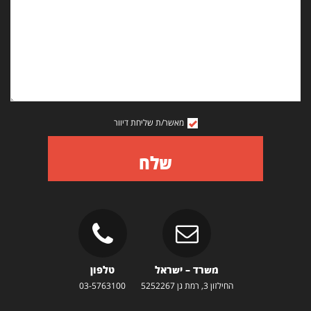
מאשר/ת שליחת דיוור
שלח
משרד – ישראל
טלפון
החילזון 3, רמת גן 5252267
03-5763100