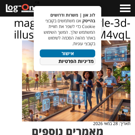
a>
Open
Menu
לוג און | משרות ודרושים
magnific_pixarstyle-3d-
בהייטק
אנו משתמשים בקובצי
Cookie כדי לשפר את חוויית
illustratio_hE2hrM4vqL
המשתמש שלך. המשך השימוש
באתר מהווה הסכמה לשימוש
בקובצי עוגיות.
אישור
מדיניות הפרטיות
תאריך: 28 במאי 2026
מאמרים נוספים