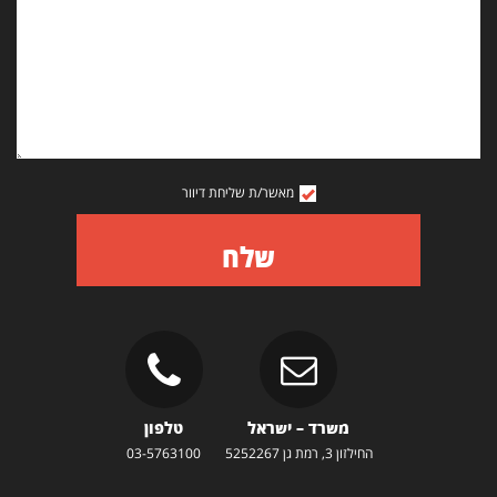
מאשר/ת שליחת דיוור
שלח
משרד – ישראל
טלפון
החילזון 3, רמת גן 5252267
03-5763100