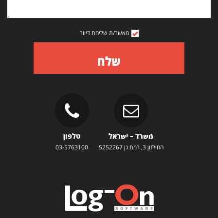
מאשר/ת שליחת דיוור
שלח
משרד – ישראל
טלפון
החילזון 3, רמת גן 5252267
03-5763100