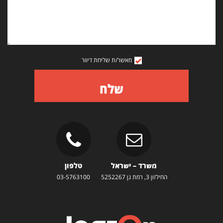
מאשר/ת שליחת דיוור
שלח
משרד – ישראל
טלפון
החילזון 3, רמת גן 5252267
03-5763100