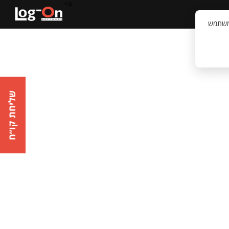
a>
קשר
וויית המשתמש
שליחת קו״ח