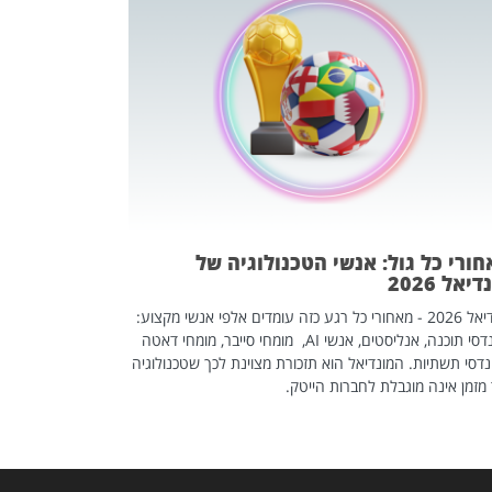
מחפשים עב
שכדאי לכם 
אז אם אתם מחפש
לשפר את הלינקדא
האנשים שכדאי ל
ורי כל גול: אנשי הטכנולוגיה של
יאל 2026
מונדיאל 2026 - מאחורי כל רגע כזה עומדים אלפי אנשי מקצוע:
מהנדסי תוכנה, אנליסטים, אנשי AI, מומחי סייבר, מומחי דאטה
דסי תשתיות. המונדיאל הוא תזכורת מצוינת לכך שטכנולוגיה
מזמן אינה מוגבלת לחברות הייטק.