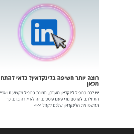
כה השקטה
 לדעת להשתמש בזה?
 ב-2026, זו כתבה שהיא בגדר
רוצה יותר חשיפה בלינקדאין? כדאי להתחי
מכאן
יש לכם פרופיל לינקדאין מעודכן, תמונת פרופיל מקצועית ואפיל
התחלתם לפרסם מדי פעם פוסטים. זה לא יקרה ביום. כך
תחשפו את הלינקדאין שלכם לקהל >>>