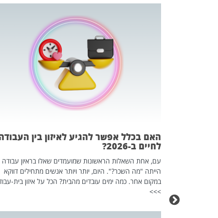
 המשחק
וא כלי שהופך
אז מה זה בדיוק
ים עליו? הכל
האם בכלל אפשר להגיע לאיזון בין העבודה
לחיים ב-2026?
עם, אחת השאלות הראשונות שמועמדים שאלו בראיון עבודה
הייתה "מה השכר?". היום, יותר ויותר אנשים מתחילים דווקא
במקום אחר. כמה ימים עובדים מהבית? הכל על איזון בית-עבוד
>>>