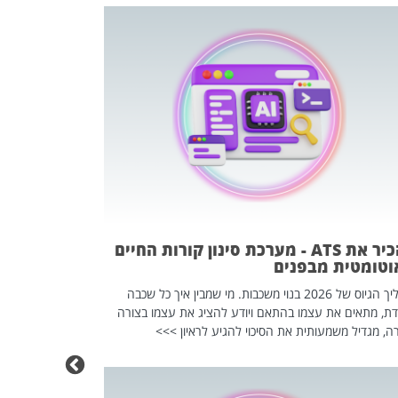
פוטרתם? כ
מה שנראה מצד א
וזו אולי הנקוד
מחוץ לארגון: פיטורים ב־2026 הם ל
להכיר את ATS - מערכת סינון קורות החיים
וטומטית מבפנים
תהליך הגיוס של 2026 בנוי משכבות. מי שמבין איך כל שכבה
דת, מתאים את עצמו בהתאם ויודע להציג את עצמו בצורה
ה, מגדיל משמעותית את הסיכוי להגיע לראיון >>>