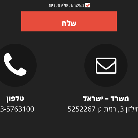
מאשר/ת שליחת דיוור
שלח
משרד – ישראל
טלפון
3, רמת גן 5252267
3-5763100