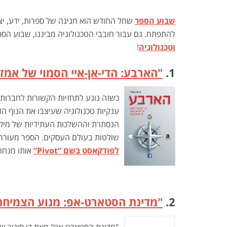
שבוע הספר
שחל החודש הוא חגיגה של ספרות, ידע, יצ
להתפתח. גם עבור חובבי הטכנולוגיה מביננו, שבוע הספר הוא הזדמנו
וטכנולוגיה
!
1.
"הארבע: הדי-אן-איי הסמוי של אמזון
ענקיות טכנולוגיה שעיצבו את הנוף הדי
הנסתרת וההשלכות העתידיות של מיקומ
שולטות בעולם העסקים. הספר מעורר 
לפודקאסט בשם “Pivot”
אותו מנחה ג
2.
"מדינת הסטארט-אפ: מנוע הצמיחה ה
"מדינת הסטארט-אפ" מאת דן סינור וש