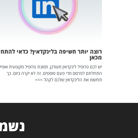
 לדעת להשתמש בזה?
 ב-2026, זו כתבה שהיא בגדר
רוצה יותר חשיפה בלינקדאין? כדאי להתחי
מכאן
יש לכם פרופיל לינקדאין מעודכן, תמונת פרופיל מקצועית ואפיל
התחלתם לפרסם מדי פעם פוסטים. זה לא יקרה ביום. כך
תחשפו את הלינקדאין שלכם לקהל >>>
נשמח