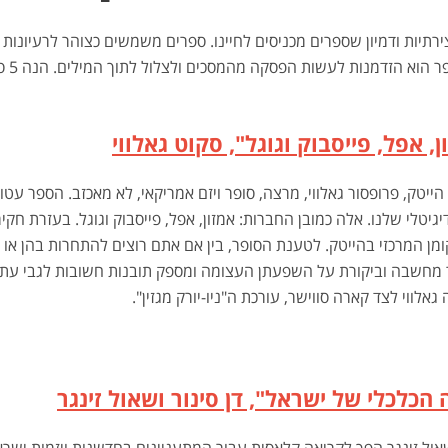
ירתיות ודמיון שספרים מכניסים לחיינו. ספרים משמשים כצוהר לרעיונ
ת לעשות הפסקה מהמסכים ולצלול לתוך המילים. הנה 5 ספרי חובה שאתם חייבים לקרוא
, אפל, פייסבוק וגוגל", סקוט גאלווי
גיטלי שלנו. אלה כמובן החברות: אמזון, אפל, פייסבוק וגוגל. בעזרת חקי
ן המרכזי בהייטק. לטענת הסופר, בין אם אתם רוצים להתחרות בהן או
מחשבה וביקורת על השפעתן העצומה ומספק תובנות חשובות לגבי עתיד
אלווי לצד קארה סווישר, עורכת ה"ניו-יורק מגזין".
כלכלי של ישראל", דן סינור ושאול זינגר
אול זינגר הפך לקריאה קלאסית עבור המתעניינים בחדשנות ויזמות ישרא