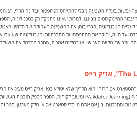
צה-יבשות בעלת השפעה מבלי להתייחס לפרופסור יובל נח הררי. רב-המ
חד עבור ההייטקיסטים מביננו. למרות שאינו מתמקד רק בטכנולוגיה, ה
לעליית הטכנולוגיה, הררי בוחן את ההשפעה העמוקה של הדמיון האנושי
דם ועד היום, וחוקר את ההתפתחויות החברתיות והטכנולוגיות שעיצבו 
יותר של הקיום האנושי. או במילים אחרות, הספר מהדהד את השאלה: מ
The L
",
אריק רייס
"הסטארט-אפ הרזה" הוא מדריך שלא יסולא בפז. אריק רייס מציג את הרע
, למידה באמצעות תיקוף (Validated learning) ומשוב לקוחות. הס
שנות וסתגלנות. בין אם אתם מייסדי סטארט-אפ או חלק מארגון, ספר זה 