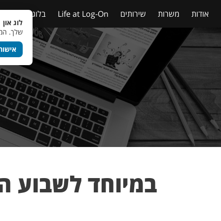
אודות
משרות
שירותים
Life at Log-On
בלוג
טבלאות
לוג און 
שלך. המש
אישור