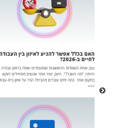
 המשחק
וא כלי שהופך
אז מה זה בדיוק
ים עליו? הכל
האם בכלל אפשר להגיע לאיזון בין העבודה
לחיים ב-2026?
עם, אחת השאלות הראשונות שמועמדים שאלו בראיון עבודה
הייתה "מה השכר?". היום, יותר ויותר אנשים מתחילים דווקא
במקום אחר. כמה ימים עובדים מהבית? הכל על איזון בית-עבוד
>>>
כה השקטה