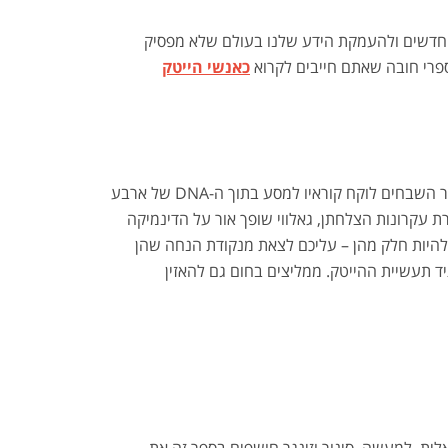
ות חדשים ולהעמקת הידע שלנו בעולם שלא מפסיק
כאנשי הייטק
כשזה נוגע לתחזיות הקשורות לחברות הייטק, פרופסור גאלווי, מרצה, סופר ויזם אמריקאי, לא מאכזב. הספר עטור השבחים לוקח קוראיו למסע בתוך ה-DNA של ארבע
רת עקרונות הצלחתן, גאלווי שופך אור על הדינמיקה
 להיות חלק מהן – עליכם לצאת מנקודת הנחה שהן
 תעשיית ההייטק. ממליצים בחום גם להאזין
לית. למעשה, סינור וזינגר חושפים בספר זה את