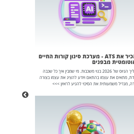
פוטרתם? כ
מה שנראה מצד א
וזו אולי הנקוד
מחוץ לארגון: פיטורים ב־2026 הם ל
להכיר את ATS - מערכת סינון קורות החיים
וטומטית מבפנים
תהליך הגיוס של 2026 בנוי משכבות. מי שמבין איך כל שכבה
דת, מתאים את עצמו בהתאם ויודע להציג את עצמו בצורה
ה, מגדיל משמעותית את הסיכוי להגיע לראיון >>>
מחפשים עב
שכדאי לכם 
אז אם אתם מחפש