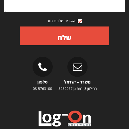
מאשר/ת שליחת דיוור
שלח
משרד – ישראל
טלפון
החילזון 3, רמת גן 5252267
03-5763100