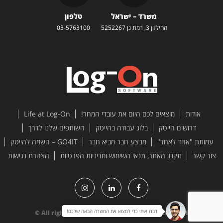
משרד – ישראל
טלפון
החילזון 3, רמת גן 5252267
03-5763100
אודות
מוצאים לכם היום את עובדי המחר!
Life at Log-On
דרושים הייטק
בלוג עבודה בהייטק
השותפים שלנו לדרך
עמותת "אחד לאחד"
מבצע חבר מביא חבר
GO4IT – השמה להייטק
צור קשר
תקנון האתר, תנאי השימוש ומדיניות הפרטיות
הצהרת נגישות
דברו איתי כדי למצוא את המשרה הבאה שלכם!
All rights reserved to Log-On Software Ltd. 2026 ©