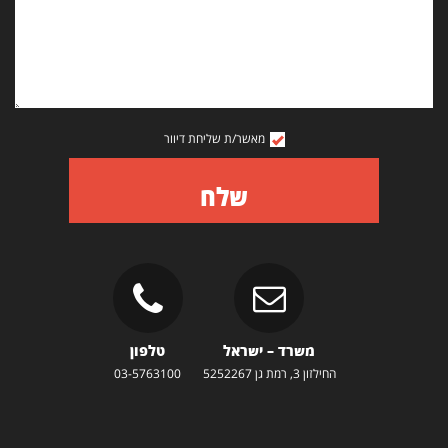
מאשר/ת שליחת דיוור
שלח
משרד – ישראל
טלפון
החילזון 3, רמת גן 5252267
03-5763100