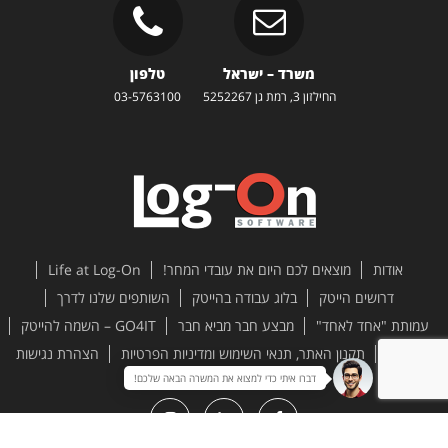
משרד – ישראל
טלפון
החילזון 3, רמת גן 5252267
03-5763100
אודות
מוצאים לכם היום את עובדי המחר!
Life at Log-On
דרושים הייטק
בלוג עבודה בהייטק
השותפים שלנו לדרך
עמותת "אחד לאחד"
מבצע חבר מביא חבר
GO4IT – השמה להייטק
צור קשר
תקנון האתר, תנאי השימוש ומדיניות הפרטיות
הצהרת נגישות
דברו איתי כדי למצוא את המשרה הבאה שלכם!