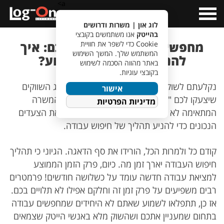
a>
Open
Menu
לוג און | משרות ודרושים
בהייטק
אנו משתמשים בקובצי
מחפשי עבודה – זה בשבילכם: איך
Cookie כדי לשפר את חוויית
המשתמש שלך. המשך השימוש
להניע חיפוש עבודה תקוע?
באתר מהווה הסכמה לשימוש
בקובצי עוגיות.
נקלעתם לשוק "מחפשי עבודה", לא בדיוק מסוג השווקים
אישור
שיצעקו לכם "רק היום! משרת החלום!", נכון? המשרה
מדיניות הפרטיות
המתאימה לא תיפול לכם לידיים אם לא תעשו את הצעדים
הנכונים כדי להניע תהליך של חיפוש עבודה.
קודם כל ולמרות הכל, הורידו את סף הדאגה. הגיוני כי תהליך
חיפוש העבודה יארך זמן מה. כיום, פרק הזמן הממוצע
למציאת עבודה חדשה עומד על כשלושה חודשים! פרמטרים
רבים משפיעים על פרק זמן זה וחלקם אפילו לא תלויים בכם.
אז כן, תתפלאו לשמוע שאתם לא היחידים שמחפשים עבודה
בתחום שמעניין אתכם ושהשוק מלא באנשי הייטק שצמאים