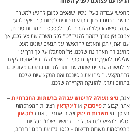
הגיעו עם עצמכם לעמק השווה
מחפשי עבודה בעלי ניסיון שואפים כמובן להגיע למשרה
חדשה ברמת ניסיון ובתנאים טובים לפחות כמו שקיבלו עד
עתה. גישה זו עלולה לגרום לכם לפספס הזדמנויות טובות.
אמנם אין צורך למהר להגיד "כן" לכל משרה שתוצע לכם, אך
עם זאת, ייתכן ותאלצו להתפשר על תנאים שונים מעט
מהעבודה האחרונה שלכם. אל תסתכלו על כך דרך עין
שלילית, להפך, זו נקודת פתיחה שיכולה להוביל אתכם לקידום
או למשרה עתידית שתתקשר יותר לתחום בו אתם מעוניינים
להתמקצע. הוכיחו את ניסיונכם ואת המקצועיות שלכם
בתחום ותרמו להזנקת הקריירה שלכם.
אגב,
טיפ מעולה לחיפוש עבודה ברשתות החברתיות
–
אתרו קבוצות
פייסבוק
או
לינקדאין
רציניות המפרסמות
באופן יומי
משרות הייטק
ועקבו אחריהן. אנו ב
לוג-און
יכולים להציע לכם את לוח הדרושים שלנו! בכל יום
מתפרסמות משרות חדשות – כנסו וגלו את המגוון הרחב,