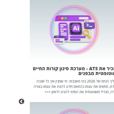
פוטרתם? כ
מה שנראה מצד א
וזו אולי הנקוד
מחוץ לארגון: פיטורים ב־2026 הם ל
להכיר את ATS - מערכת סינון קורות החיים
וטומטית מבפנים
תהליך הגיוס של 2026 בנוי משכבות. מי שמבין איך כל שכבה
דת, מתאים את עצמו בהתאם ויודע להציג את עצמו בצורה
ה, מגדיל משמעותית את הסיכוי להגיע לראיון >>>