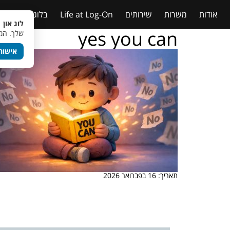
אודות
משרות
שירותים
Life at Log-On
בלוג
טבלאות
לוג און 
yes you can
שלך. המש
אישור
תאריך: 16 בפברואר 2026