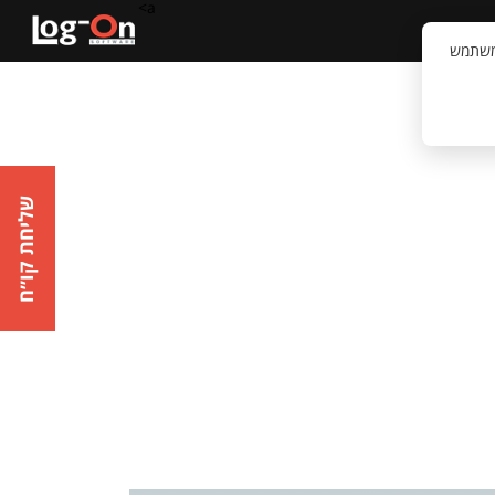
a>
קשר
וויית המשתמש
שליחת קו״ח