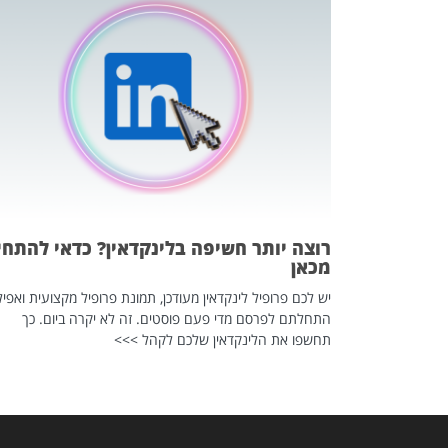
כה השקטה
 לדעת להשתמש בזה?
 ב-2026, זו כתבה שהיא בגדר
רוצה יותר חשיפה בלינקדאין? כדאי להתחי
מכאן
יש לכם פרופיל לינקדאין מעודכן, תמונת פרופיל מקצועית ואפיל
התחלתם לפרסם מדי פעם פוסטים. זה לא יקרה ביום. כך
תחשפו את הלינקדאין שלכם לקהל >>>