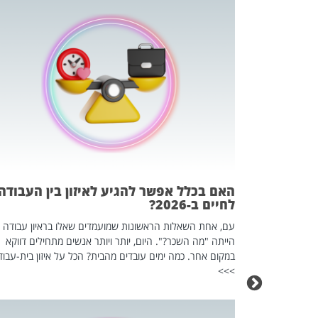
 המשחק
וא כלי שהופך
אז מה זה בדיוק
ים עליו? הכל
האם בכלל אפשר להגיע לאיזון בין העבודה
לחיים ב-2026?
עם, אחת השאלות הראשונות שמועמדים שאלו בראיון עבודה
הייתה "מה השכר?". היום, יותר ויותר אנשים מתחילים דווקא
במקום אחר. כמה ימים עובדים מהבית? הכל על איזון בית-עבוד
>>>