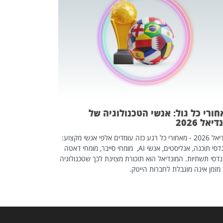
מחפשים עב
שכדאי לכם 
אז אם אתם מחפש
לשפר את הלינקדא
האנשים שכדאי ל
ורי כל גול: אנשי הטכנולוגיה של
יאל 2026
מונדיאל 2026 - מאחורי כל רגע כזה עומדים אלפי אנשי מקצוע:
מהנדסי תוכנה, אנליסטים, אנשי AI, מומחי סייבר, מומחי דאטה
דסי תשתיות. המונדיאל הוא תזכורת מצוינת לכך שטכנולוגיה
מזמן אינה מוגבלת לחברות הייטק.