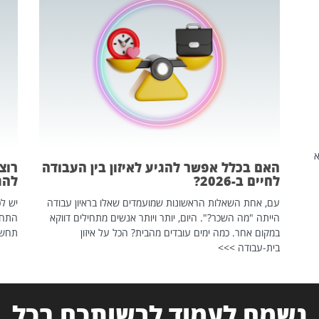
שהיא
האם בכלל אפשר להגיע לאיזון בין העבודה
רוצ
לחיים ב-2026?
להת
עם, אחת השאלות הראשונות שמועמדים שאלו בראיון עבודה
יש לכ
הייתה "מה השכר?". היום, יותר ויותר אנשים מתחילים דווקא
התחל
במקום אחר. כמה ימים עובדים מהבית? הכל על איזון
תחשפ
בית-עבודה >>>
נשמח לעמוד לרשותכם בכל