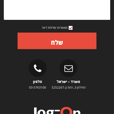
מאשר/ת שליחת דיוור
שלח
משרד – ישראל
טלפון
החילזון 3, רמת גן 5252267
03-5763100