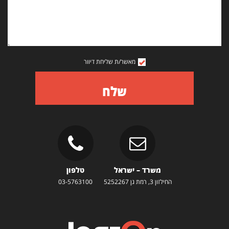
מאשר/ת שליחת דיוור
שלח
משרד – ישראל
טלפון
החילזון 3, רמת גן 5252267
03-5763100