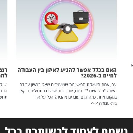
שהיא
האם בכלל אפשר להגיע לאיזון בין העבודה
רוצ
לחיים ב-2026?
להת
עם, אחת השאלות הראשונות שמועמדים שאלו בראיון עבודה
יש לכ
הייתה "מה השכר?". היום, יותר ויותר אנשים מתחילים דווקא
התחל
במקום אחר. כמה ימים עובדים מהבית? הכל על איזון
תחשפ
בית-עבודה >>>
נשמח לעמוד לרשותכם בכל