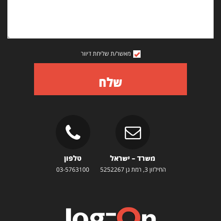
מאשר/ת שליחת דיוור
שלח
משרד – ישראל
טלפון
החילזון 3, רמת גן 5252267
03-5763100