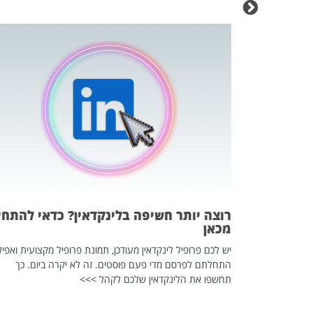
כה השקטה
 לדעת להשתמש בזה?
 ב-2026, זו כתבה שהיא בגדר
רוצה יותר חשיפה בלינקדאין? כדאי להתחי
מכאן
יש לכם פרופיל לינקדאין מעודכן, תמונת פרופיל מקצועית ואפיל
התחלתם לפרסם מדי פעם פוסטים. זה לא יקרה ביום. כך
תחשפו את הלינקדאין שלכם לקהל >>>