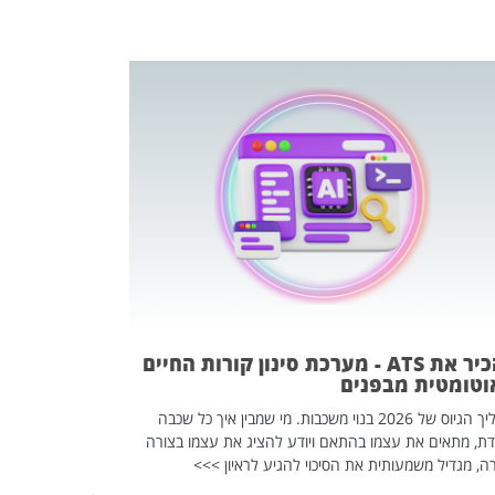
פוטרתם? כ
מה שנראה מצד א
וזו אולי הנקוד
מחוץ לארגון: פיטורים ב־2026 הם ל
להכיר את ATS - מערכת סינון קורות החיים
וטומטית מבפנים
תהליך הגיוס של 2026 בנוי משכבות. מי שמבין איך כל שכבה
דת, מתאים את עצמו בהתאם ויודע להציג את עצמו בצורה
ה, מגדיל משמעותית את הסיכוי להגיע לראיון >>>