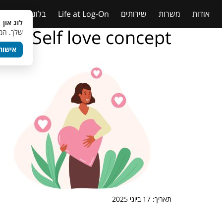
אודות
משרות
שירותים
Life at Log-On
בלוג
טבלאות
לוג און 
Self love concept
שלך. המש
אישור
תאריך: 17 ביוני 2025