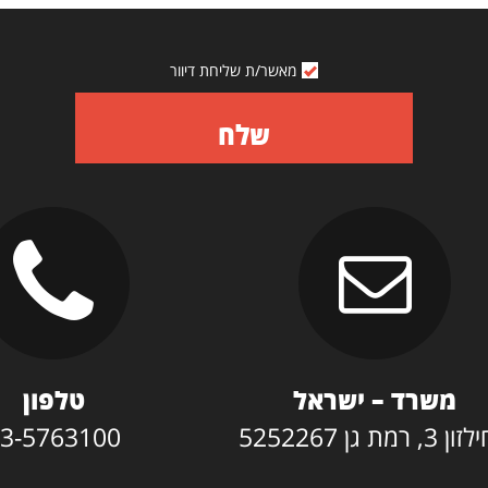
מאשר/ת שליחת דיוור
שלח
משרד – ישראל
טלפון
3, רמת גן 5252267
3-5763100