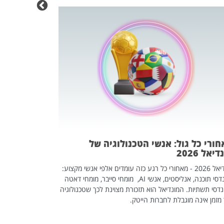
מחפשים עב
שכדאי לכם 
אז אם אתם מחפש
לשפר את הלינקדא
האנשים שכדאי ל
ורי כל גול: אנשי הטכנולוגיה של
יאל 2026
מונדיאל 2026 - מאחורי כל רגע כזה עומדים אלפי אנשי מקצוע:
מהנדסי תוכנה, אנליסטים, אנשי AI, מומחי סייבר, מומחי דאטה
דסי תשתיות. המונדיאל הוא תזכורת מצוינת לכך שטכנולוגיה
מזמן אינה מוגבלת לחברות הייטק.