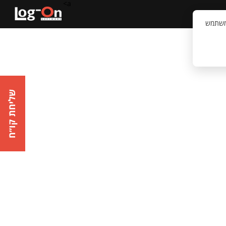
a>
קשר
וויית המשתמש
שליחת קו״ח