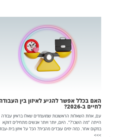
 המשחק
וא כלי שהופך
אז מה זה בדיוק
ים עליו? הכל
האם בכלל אפשר להגיע לאיזון בין העבודה
לחיים ב-2026?
עם, אחת השאלות הראשונות שמועמדים שאלו בראיון עבודה
הייתה "מה השכר?". היום, יותר ויותר אנשים מתחילים דווקא
במקום אחר. כמה ימים עובדים מהבית? הכל על איזון בית-עבוד
>>>