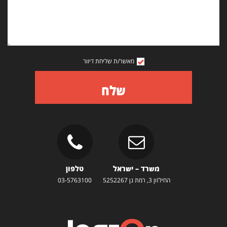
מאשר/ת שליחת דיוור
שלח
משרד – ישראל
טלפון
החילזון 3, רמת גן 5252267
03-5763100