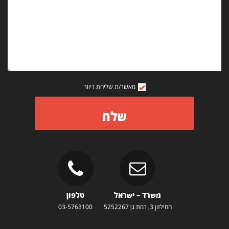
מאשר/ת שליחת דיוור
שלח
משרד – ישראל
טלפון
החילזון 3, רמת גן 5252267
03-5763100