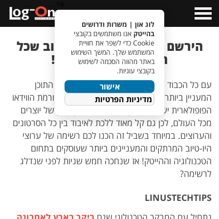
a>
Open
Menu
לוג און | משרות ודרושים
בהייטק
אנו משתמשים בקובצי
הירשם כמנוי – 5 ערוצי יו-טיוב שכל
Cookie כדי לשפר את חוויית
המשתמש שלך. המשך השימוש
הייטקיסט חייב להכיר!
באתר מהווה הסכמה לשימוש
בקובצי עוגיות.
עם כל הכבוד לטלוויזיה רובנו יודעים היום שאת התוכן
אישור
המעניין ביותר אנחנו מוצאים
ביו-טיוב
. בפלטפורמת הווידאו
מדיניות הפרטיות
הפופולארית יש היום תוכן בכל נושא ומגוון ענק של יוצרים
מכל העולם, לכן גם קל מאוד ללכת לאיבוד בין כל הסרטונים
והערוצים. במיוחד בשביל זה הכנו לכם רשימה של ערוצי
היו-טיוב המרתקים והמעניינים ביותר שעוסקים בתחום
הטכנולוגיה וההייטק! אז שנחכה חמש שניות לפני שנדלג
לרשימה?
LINUSTECHTIPS
נתחיל עם המבקר הטכנולוגי שגם
ביקר בארץ לאחרונה
.