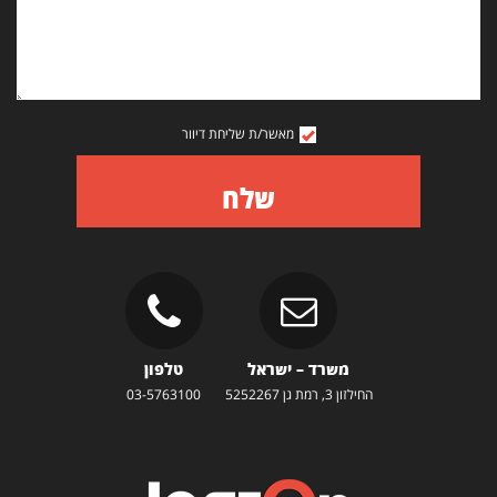
מאשר/ת שליחת דיוור
שלח
משרד – ישראל
טלפון
החילזון 3, רמת גן 5252267
03-5763100