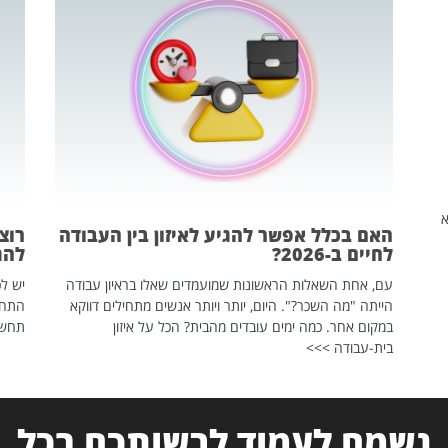
שהיא
האם בכלל אפשר להגיע לאיזון בין העבודה
רוצ
לחיים ב-2026?
להת
עם, אחת השאלות הראשונות שמועמדים שאלו בראיון עבודה
יש לכ
הייתה "מה השכר?". היום, יותר ויותר אנשים מתחילים דווקא
התחל
במקום אחר. כמה ימים עובדים מהבית? הכל על איזון
תחשפ
בית-עבודה >>>
נשמח לעמוד לרשותכם בכל