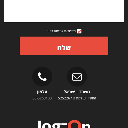
מאשר/ת שליחת דיוור
שלח
משרד – ישראל
טלפון
החילזון 3, רמת גן 5252267
03-5763100