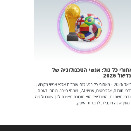
מחפשים עב
שכדאי לכם 
אז אם אתם מחפש
לשפר את הלינקדא
האנשים שכדאי ל
ורי כל גול: אנשי הטכנולוגיה של
יאל 2026
מונדיאל 2026 - מאחורי כל רגע כזה עומדים אלפי אנשי מקצוע:
מהנדסי תוכנה, אנליסטים, אנשי AI, מומחי סייבר, מומחי דאטה
דסי תשתיות. המונדיאל הוא תזכורת מצוינת לכך שטכנולוגיה
מזמן אינה מוגבלת לחברות הייטק.