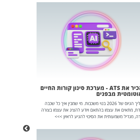
פוטרתם? כ
מה שנראה מצד א
וזו אולי הנקוד
מחוץ לארגון: פיטורים ב־2026 הם ל
להכיר את ATS - מערכת סינון קורות החיים
וטומטית מבפנים
תהליך הגיוס של 2026 בנוי משכבות. מי שמבין איך כל שכבה
דת, מתאים את עצמו בהתאם ויודע להציג את עצמו בצורה
ה, מגדיל משמעותית את הסיכוי להגיע לראיון >>>