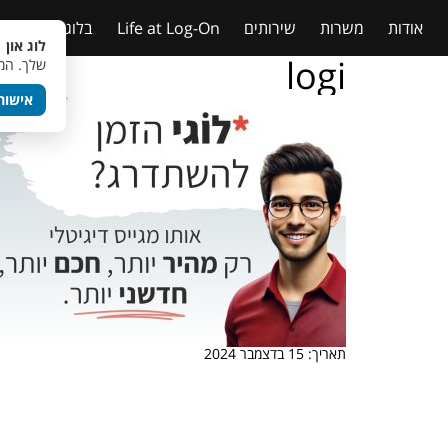
אודות
משרות
שירותים
Life at Log-On
בלוג
טבלאות
לוג און 
logi
שלך. המש
אישור
תאריך: 15 בדצמבר 2024