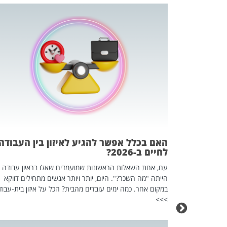
 המשחק
וא כלי שהופך
אז מה זה בדיוק
ים עליו? הכל
האם בכלל אפשר להגיע לאיזון בין העבודה
לחיים ב-2026?
עם, אחת השאלות הראשונות שמועמדים שאלו בראיון עבודה
הייתה "מה השכר?". היום, יותר ויותר אנשים מתחילים דווקא
במקום אחר. כמה ימים עובדים מהבית? הכל על איזון בית-עבוד
>>>