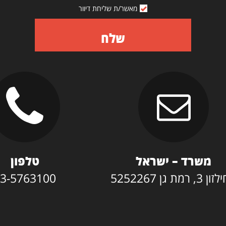
מאשר/ת שליחת דיוור
שלח
משרד – ישראל
טלפון
3, רמת גן 5252267
3-5763100