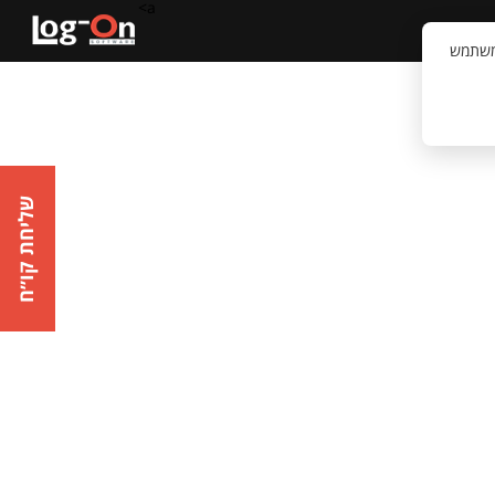
a>
קשר
וויית המשתמש
שליחת קו״ח