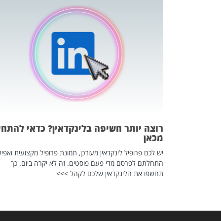
כה השקטה
 לדעת להשתמש בזה?
 ב-2026, זו כתבה שהיא בגדר
רוצה יותר חשיפה בלינקדאין? כדאי להתחי
מכאן
יש לכם פרופיל לינקדאין מעודכן, תמונת פרופיל מקצועית ואפיל
התחלתם לפרסם מדי פעם פוסטים. זה לא יקרה ביום. כך
תחשפו את הלינקדאין שלכם לקהל >>>