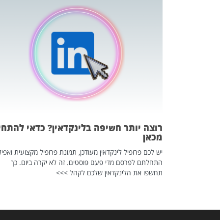
כה השקטה
 לדעת להשתמש בזה?
 ב-2026, זו כתבה שהיא בגדר
רוצה יותר חשיפה בלינקדאין? כדאי להתחי
מכאן
יש לכם פרופיל לינקדאין מעודכן, תמונת פרופיל מקצועית ואפיל
התחלתם לפרסם מדי פעם פוסטים. זה לא יקרה ביום. כך
תחשפו את הלינקדאין שלכם לקהל >>>