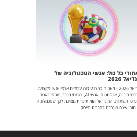
מחפשים עב
שכדאי לכם 
אז אם אתם מחפש
לשפר את הלינקדא
האנשים שכדאי ל
ורי כל גול: אנשי הטכנולוגיה של
יאל 2026
מונדיאל 2026 - מאחורי כל רגע כזה עומדים אלפי אנשי מקצוע:
מהנדסי תוכנה, אנליסטים, אנשי AI, מומחי סייבר, מומחי דאטה
דסי תשתיות. המונדיאל הוא תזכורת מצוינת לכך שטכנולוגיה
מזמן אינה מוגבלת לחברות הייטק.