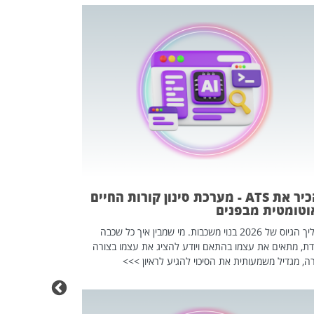
פוטרתם? כ
מה שנראה מצד א
וזו אולי הנקוד
מחוץ לארגון: פיטורים ב־2026 הם ל
להכיר את ATS - מערכת סינון קורות החיים
וטומטית מבפנים
תהליך הגיוס של 2026 בנוי משכבות. מי שמבין איך כל שכבה
דת, מתאים את עצמו בהתאם ויודע להציג את עצמו בצורה
ה, מגדיל משמעותית את הסיכוי להגיע לראיון >>>