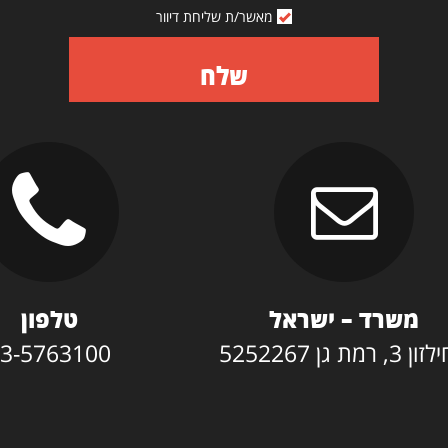
מאשר/ת שליחת דיוור
שלח
משרד – ישראל
טלפון
3, רמת גן 5252267
3-5763100