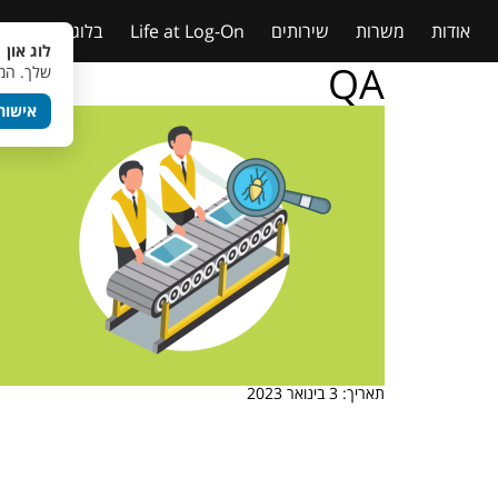
אודות
משרות
שירותים
Life at Log-On
בלוג
טבלאות
לוג און 
QA
שלך. המש
אישור
תאריך: 3 בינואר 2023