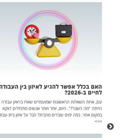
 המשחק
וא כלי שהופך
אז מה זה בדיוק
ים עליו? הכל
האם בכלל אפשר להגיע לאיזון בין העבודה
לחיים ב-2026?
עם, אחת השאלות הראשונות שמועמדים שאלו בראיון עבודה
הייתה "מה השכר?". היום, יותר ויותר אנשים מתחילים דווקא
במקום אחר. כמה ימים עובדים מהבית? הכל על איזון בית-עבוד
>>>