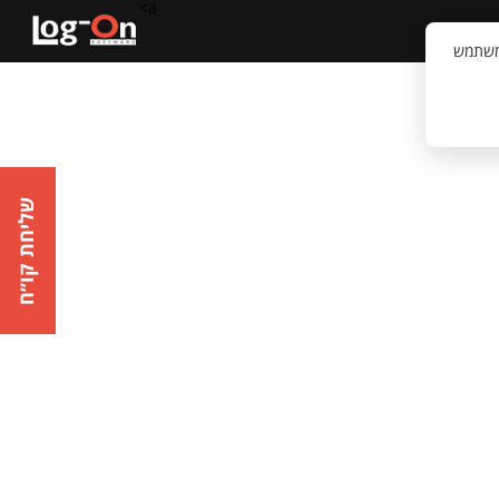
a>
קשר
וויית המשתמש
שליחת קו״ח