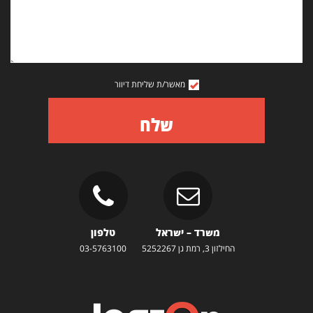
מאשר/ת שליחת דיוור
שלח
משרד – ישראל
טלפון
החילזון 3, רמת גן 5252267
03-5763100