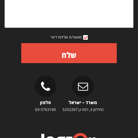
מאשר/ת שליחת דיוור
שלח
משרד – ישראל
טלפון
החילזון 3, רמת גן 5252267
03-5763100