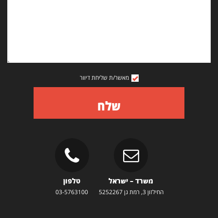
מאשר/ת שליחת דיוור
שלח
משרד – ישראל
טלפון
החילזון 3, רמת גן 5252267
03-5763100