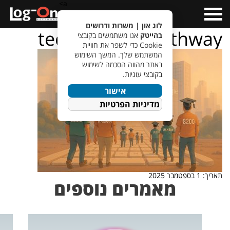
a>
Open
Menu
לוג און | משרות ודרושים
tech_launch_pathway
בהייטק
אנו משתמשים בקובצי
Cookie כדי לשפר את חוויית
המשתמש שלך. המשך השימוש
באתר מהווה הסכמה לשימוש
בקובצי עוגיות.
אישור
מדיניות הפרטיות
תאריך: 1 בספטמבר 2025
מאמרים נוספים