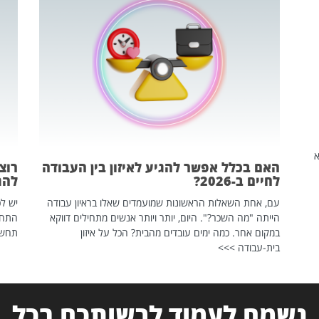
שהיא
האם בכלל אפשר להגיע לאיזון בין העבודה
רוצ
לחיים ב-2026?
להת
עם, אחת השאלות הראשונות שמועמדים שאלו בראיון עבודה
יש לכ
הייתה "מה השכר?". היום, יותר ויותר אנשים מתחילים דווקא
התחל
במקום אחר. כמה ימים עובדים מהבית? הכל על איזון
תחשפ
בית-עבודה >>>
נשמח לעמוד לרשותכם בכל