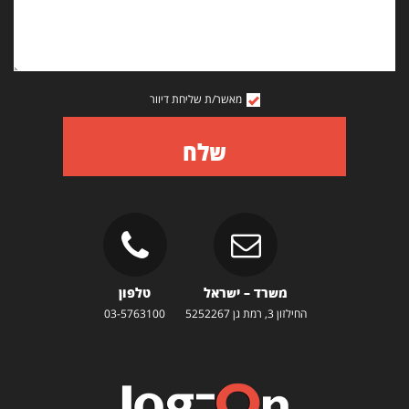
מאשר/ת שליחת דיוור
שלח
משרד – ישראל
טלפון
החילזון 3, רמת גן 5252267
03-5763100