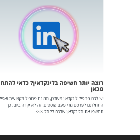
כה השקטה
 לדעת להשתמש בזה?
 ב-2026, זו כתבה שהיא בגדר
רוצה יותר חשיפה בלינקדאין? כדאי להתחי
מכאן
יש לכם פרופיל לינקדאין מעודכן, תמונת פרופיל מקצועית ואפיל
התחלתם לפרסם מדי פעם פוסטים. זה לא יקרה ביום. כך
תחשפו את הלינקדאין שלכם לקהל >>>