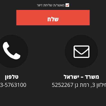
מאשר/ת שליחת דיוור
שלח
משרד – ישראל
טלפון
3, רמת גן 5252267
3-5763100