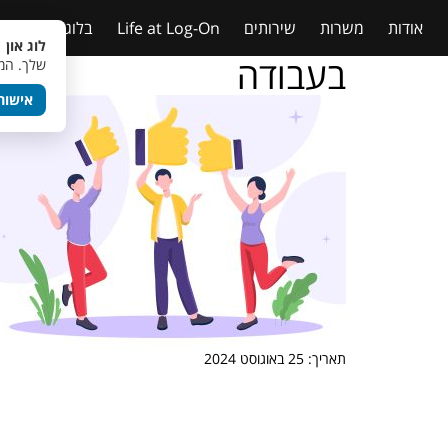
אודות
משרות
שירותים
Life at Log-On
בלוג
טבלאות
לוג און 
בעבודה
שלך. המש
אישור
תאריך: 25 באוגוסט 2024