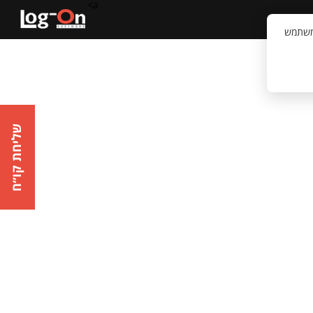
a>
קשר
וויית המשתמש
שליחת קו״ח