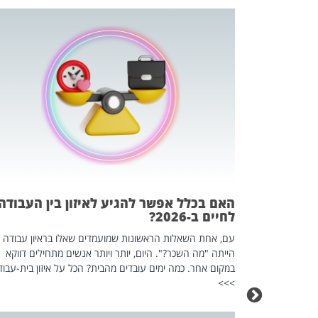
 המשחק
וא כלי שהופך
אז מה זה בדיוק
ים עליו? הכל
האם בכלל אפשר להגיע לאיזון בין העבודה
לחיים ב-2026?
עם, אחת השאלות הראשונות שמועמדים שאלו בראיון עבודה
הייתה "מה השכר?". היום, יותר ויותר אנשים מתחילים דווקא
במקום אחר. כמה ימים עובדים מהבית? הכל על איזון בית-עבוד
>>>