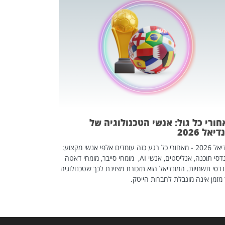
מחפשים עב
שכדאי לכם 
אז אם אתם מחפש
לשפר את הלינקדא
האנשים שכדאי ל
ורי כל גול: אנשי הטכנולוגיה של
יאל 2026
מונדיאל 2026 - מאחורי כל רגע כזה עומדים אלפי אנשי מקצוע:
מהנדסי תוכנה, אנליסטים, אנשי AI, מומחי סייבר, מומחי דאטה
דסי תשתיות. המונדיאל הוא תזכורת מצוינת לכך שטכנולוגיה
מזמן אינה מוגבלת לחברות הייטק.