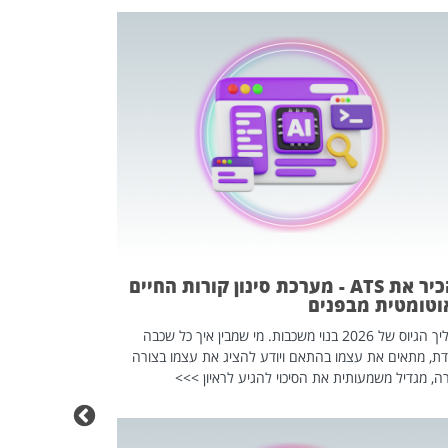
פוטרתם? כ
מה שנראה מצד א
וזו אולי הנקוד
מחוץ לארגון: פיטורים ב־2026 הם ל
להכיר את ATS - מערכת סינון קורות החיים
וטומטית מבפנים
תהליך הגיוס של 2026 בנוי משכבות. מי שמבין איך כל שכבה
דת, מתאים את עצמו בהתאם ויודע להציג את עצמו בצורה
ה, מגדיל משמעותית את הסיכוי להגיע לראיון >>>