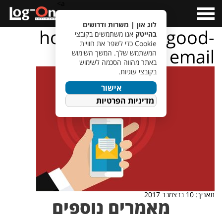
a>
Open
Menu
לוג און | משרות ודרושים
how-to-send-a-good-
בהייטק
אנו משתמשים בקובצי
Cookie כדי לשפר את חוויית
email
המשתמש שלך. המשך השימוש
באתר מהווה הסכמה לשימוש
בקובצי עוגיות.
אישור
מדיניות הפרטיות
תאריך: 10 בדצמבר 2017
מאמרים נוספים