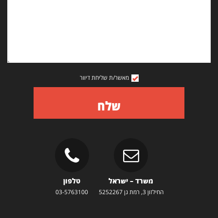
מאשר/ת שליחת דיוור
שלח
משרד – ישראל
טלפון
החילזון 3, רמת גן 5252267
03-5763100