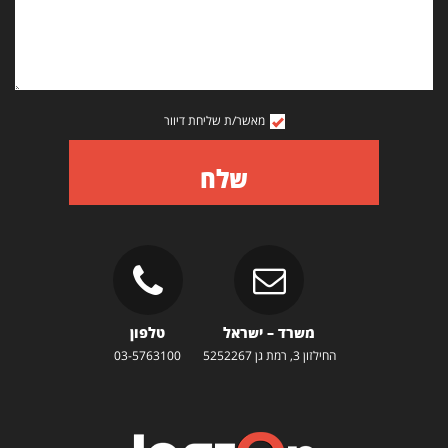
מאשר/ת שליחת דיוור
שלח
משרד – ישראל
טלפון
החילזון 3, רמת גן 5252267
03-5763100