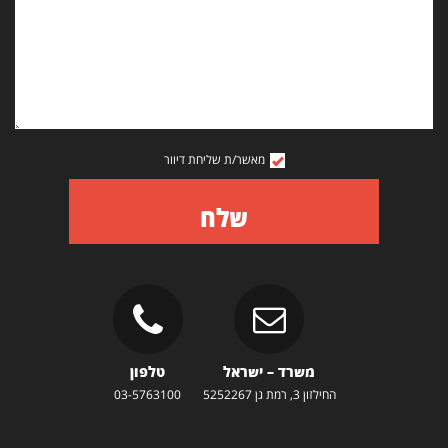
מאשר/ת שליחת דיוור
שלח
משרד – ישראל
טלפון
החילזון 3, רמת גן 5252267
03-5763100