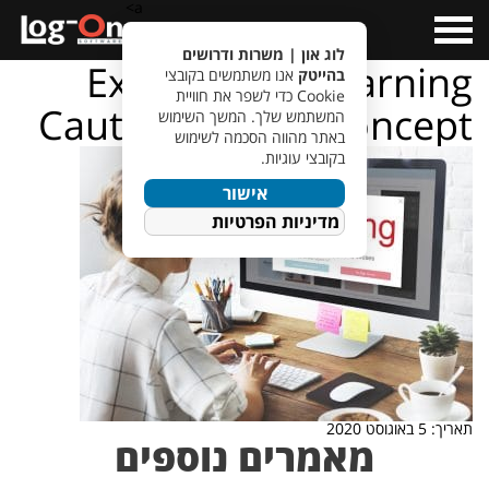
a>
Open
Menu
לוג און | משרות ודרושים
Exclamation Warning
בהייטק
אנו משתמשים בקובצי
Cookie כדי לשפר את חוויית
Caution Popup Concept
המשתמש שלך. המשך השימוש
באתר מהווה הסכמה לשימוש
בקובצי עוגיות.
אישור
מדיניות הפרטיות
תאריך: 5 באוגוסט 2020
מאמרים נוספים