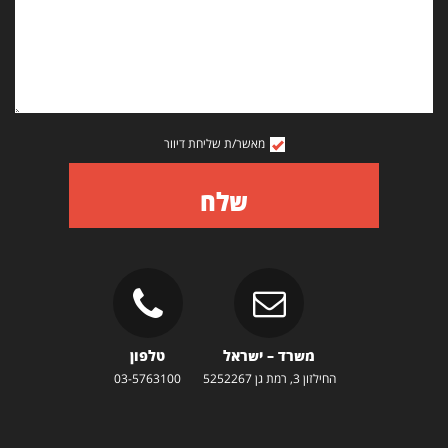
מאשר/ת שליחת דיוור
שלח
משרד – ישראל
טלפון
החילזון 3, רמת גן 5252267
03-5763100