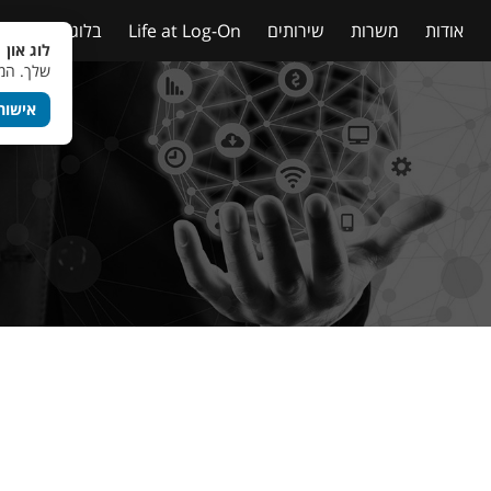
אודות
משרות
שירותים
Life at Log-On
בלוג
טבלאות
לוג און 
שלך. המש
אישור