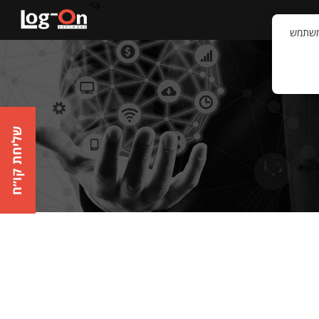
a>
קשר
וויית המשתמש
שליחת קו״ח