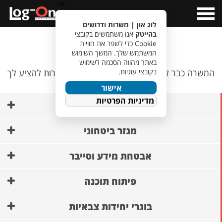
a>
Open
Menu
לוג און | משרות ודרושים
בהייטק
אנו משתמשים בקובצי
אופס…
Cookie כדי לשפר את חוויית
המשתמש שלך. המשך השימוש
באתר מהווה הסכמה לשימוש
בקובצי עוגיות.
המשרה כבר לא קיימת, אבל יש לנו משרות אחרות להציע לך
🙂
אישור
מדיניות הפרטיות
AI ופיתוח מודלים
מגזר ביטחוני
אבטחת מידע וסייבר
פיתוח תוכנה
בוגרי יחידות צבאיות