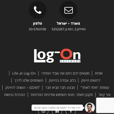
משרד – ישראל
טלפון
החילזון 3, רמת גן 5252267
03-5763100
אודות
מוצאים לכם היום את עובדי המחר!
Life at Log-On
דרושים הייטק
בלוג עבודה בהייטק
השותפים שלנו לדרך
עמותת "אחד לאחד"
מבצע חבר מביא חבר
GO4IT – השמה להייטק
צור קשר
תקנון האתר, תנאי השימוש ומדיניות הפרטיות
הצהרת נגישות
דברו איתי כדי למצוא את המשרה הבאה שלכם!