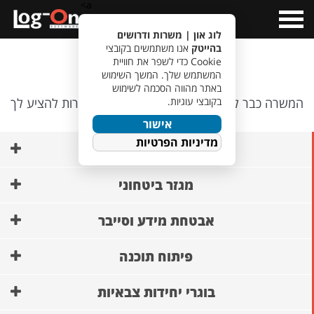
a>
Open
Menu
לוג און | משרות ודרושים
בהייטק
אנו משתמשים בקובצי
אופס…
Cookie כדי לשפר את חוויית
המשתמש שלך. המשך השימוש
באתר מהווה הסכמה לשימוש
בקובצי עוגיות.
המשרה כבר לא קיימת, אבל יש לנו משרות אחרות להציע לך
🙂
אישור
מדיניות הפרטיות
AI ופיתוח מודלים
מגזר ביטחוני
אבטחת מידע וסייבר
פיתוח תוכנה
בוגרי יחידות צבאיות