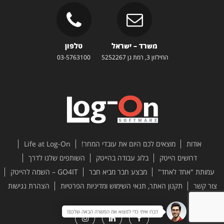
משרד – ישראל
טלפון
החילזון 3, רמת גן 5252267
03-5763100
אודות
מוצאים לכם היום את עובדי המחר!
Life at Log-On
דרושים הייטק
בלוג עבודה בהייטק
השותפים שלנו לדרך
עמותת "אחד לאחד"
מבצע חבר מביא חבר
GO4IT – השמה להייטק
צור קשר
תקנון האתר, תנאי השימוש ומדיניות הפרטיות
הצהרת נגישות
דברו איתי כדי למצוא את המשרה הבאה שלכם!