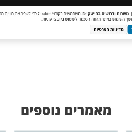
 שכר
סוכן AI
מבצע חבר מביא חבר
מעורבות חברתית
צור 
| משרות ודרושים בהייטק
אנו משתמשים בקובצי Cookie כדי לשפר את ח
Computer service concep
ך השימוש באתר מהווה הסכמה לשימוש בקובצי עוגיות.
מדיניות הפרטיות
מאמרים נוספים