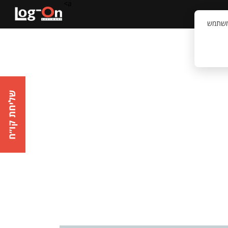
a>
קשר
וויית המשתמש
שליחת קו״ח