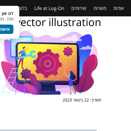
אודות
משרות
שירותים
Life at Log-On
בלוג
טבלאות
לוג און 
t vector illustration.
שלך. המש
אישור
תאריך: 22 בינואר 2023