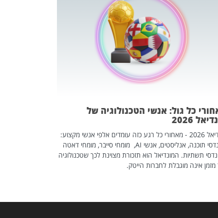
מחפשים עב
שכדאי לכם 
אז אם אתם מחפש
לשפר את הלינקדא
האנשים שכדאי ל
ורי כל גול: אנשי הטכנולוגיה של
יאל 2026
מונדיאל 2026 - מאחורי כל רגע כזה עומדים אלפי אנשי מקצוע:
מהנדסי תוכנה, אנליסטים, אנשי AI, מומחי סייבר, מומחי דאטה
דסי תשתיות. המונדיאל הוא תזכורת מצוינת לכך שטכנולוגיה
מזמן אינה מוגבלת לחברות הייטק.