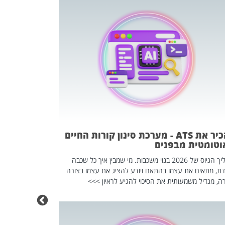
פוטרתם? כ
מה שנראה מצד א
וזו אולי הנקוד
מחוץ לארגון: פיטורים ב־2026 הם ל
להכיר את ATS - מערכת סינון קורות החיים
וטומטית מבפנים
תהליך הגיוס של 2026 בנוי משכבות. מי שמבין איך כל שכבה
דת, מתאים את עצמו בהתאם ויודע להציג את עצמו בצורה
ה, מגדיל משמעותית את הסיכוי להגיע לראיון >>>