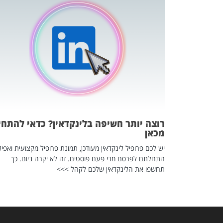
כה השקטה
 לדעת להשתמש בזה?
 ב-2026, זו כתבה שהיא בגדר
רוצה יותר חשיפה בלינקדאין? כדאי להתחי
מכאן
יש לכם פרופיל לינקדאין מעודכן, תמונת פרופיל מקצועית ואפיל
התחלתם לפרסם מדי פעם פוסטים. זה לא יקרה ביום. כך
תחשפו את הלינקדאין שלכם לקהל >>>