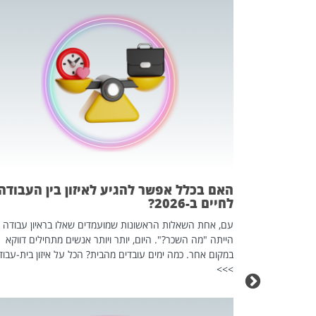
 המשחק
וא כלי שהופך
אז מה זה בדיוק
ים עליו? הכל
האם בכלל אפשר להגיע לאיזון בין העבודה
לחיים ב-2026?
עם, אחת השאלות הראשונות שמועמדים שאלו בראיון עבודה
הייתה "מה השכר?". היום, יותר ויותר אנשים מתחילים דווקא
במקום אחר. כמה ימים עובדים מהבית? הכל על איזון בית-עבוד
>>>