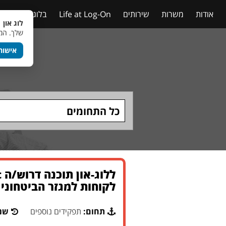
אודות
משרות
שירותים
Life at Log-On
בלוג
טבלאות
לוג און 
שלך. המש
אישור
כל התחומים
לקוחות למגזר הביטחוני
תחום:
תפקידים נוספים
שנו