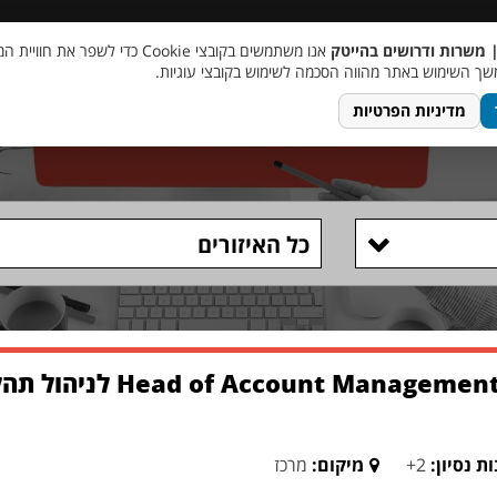
 שכר
סוכן AI
מבצע חבר מביא חבר
מעורבות חברתית
צור 
| משרות ודרושים בהייטק
אנו משתמשים בקובצי Cookie כדי לשפר את ח
ך השימוש באתר מהווה הסכמה לשימוש בקובצי עוגיות.
מדיניות הפרטיות
כל האיזורים
ללוג-און תוכנה דרוש/ה gement
ת נסיון:
2+
מיקום:
מרכז