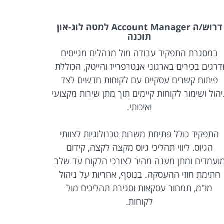
דרוש/ה Account Manager למטה לוג-און
דרוש/ה ע
תוכנה
היי
מסגרת התפקיד עבודה מול מנהלים מגייסים
במסגרת התפ
רגים בכירים בארגוני אנטרפרייז והייטק, הכוללת
אהבה לסדר
יתוח קשרים עסקיים עם לקוחות חדשים לצד
הזה 
ול ושימור לקוחות קיימים תוך מתן שירות מקצועי
אדמיניסט
ואיכותי.
בארגון. ני
תפקיד כולל פתיחת משרות טכנולוגיות לצוותי
הגיוס, ליווי תהליכי גיוס מקצה לקצה, קידום
עמדים ומתן מענה מהיר לצורכי הלקוח עד שלב
תימת חוזי ההעסקה. בנוסף, אחריות על ניהול
מו"מ, תמחור עסקאות וסגירת תהליכים מול
לקוחות.