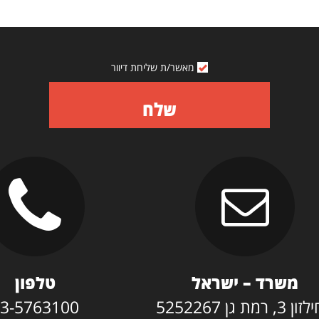
מאשר/ת שליחת דיוור
שלח
משרד – ישראל
טלפון
3, רמת גן 5252267
3-5763100