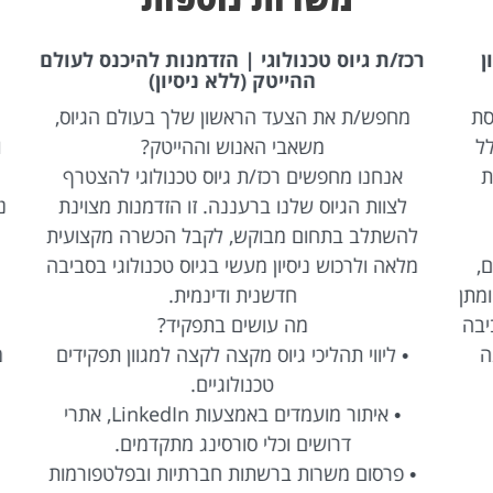
רכז/ת גיוס טכנולוגי | הזדמנות להיכנס לעולם
ההייטק (ללא ניסיון)
מחפש/ת את הצעד הראשון שלך בעולם הגיוס,
ב
משאבי האנוש וההייטק?
וד
אנחנו מחפשים רכז/ת גיוס טכנולוגי להצטרף
פ
לצוות הגיוס שלנו ברעננה. זו הזדמנות מצוינת
ניה
להשתלב בתחום מבוקש, לקבל הכשרה מקצועית
מלאה ולרכוש ניסיון מעשי בגיוס טכנולוגי בסביבה
תן
חדשנית ודינמית.
ה
בה
מה עושים בתפקיד?
• ליווי תהליכי גיוס מקצה לקצה למגוון תפקידים
מו
טכנולוגיים.
ח
• איתור מועמדים באמצעות LinkedIn, אתרי
דרושים וכלי סורסינג מתקדמים.
• פרסום משרות ברשתות חברתיות ובפלטפורמות