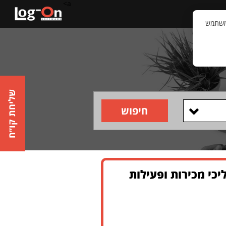
a>
קשר
וויית המשתמש
שליחת קו״ח
חיפוש
Head of Account Mana לניהול תהליכי מכירות ופעילות