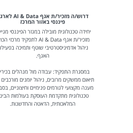
ם לחברת
דרוש/ה מזכיר/ת אגף AI & Data לארגון
ון
פיננסי באזור המרכז
תחשבנות
יחידה טכנולוגית מובילה במגזר הפיננסי מגייסת
ות תשלום
מזכיר/ת אגף AI & Data לתפקיד מרכזי הכולל
ארגוניים.
ניהול אדמיניסטרטיבי שוטף ותמיכה בפעילות
מול ספקים,
האגף.
ון, בסביבה
במסגרת התפקיד: עבודה מול מנהלים בכירים,
תיאום ממשקים מרובים, ניהול יומנים מורכבים ומ
מענה מקצועי לגורמים פנימיים וחיצוניים, בסבי
טכנולוגית מתקדמת העוסקת בעולמות הבינה
המלאכותית, הדאטה והחדשנות.