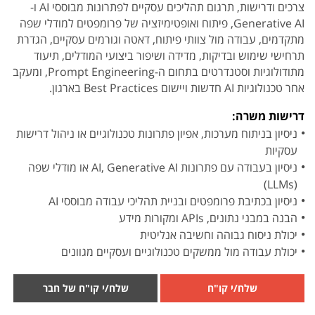
צרכים ודרישות, תרגום תהליכים עסקיים לפתרונות מבוססי AI ו-
Generative AI, פיתוח ואופטימיזציה של פרומפטים למודלי שפה
מתקדמים, עבודה מול צוותי פיתוח, דאטה וגורמים עסקיים, הגדרת
תרחישי שימוש ובדיקות, מדידה ושיפור ביצועי המודלים, תיעוד
מתודולוגיות וסטנדרטים בתחום ה-Prompt Engineering, ומעקב
אחר טכנולוגיות AI חדשות ויישום Best Practices בארגון.
דרישות משרה:
ניסיון בניתוח מערכות, אפיון פתרונות טכנולוגיים או ניהול דרישות
עסקיות
ניסיון בעבודה עם פתרונות AI, Generative AI או מודלי שפה
(LLMs)
ניסיון בכתיבת פרומפטים ובניית תהליכי עבודה מבוססי AI
הבנה במבני נתונים, APIs ומקורות מידע
יכולת ניסוח גבוהה וחשיבה אנליטית
יכולת עבודה מול ממשקים טכנולוגיים ועסקיים מגוונים
שלח/י קו"ח
שלח/י קו"ח של חבר