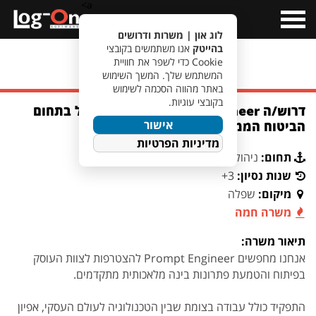
a>
Open
Menu
לוג און | משרות ודרושים
בהייטק
אנו משתמשים בקובצי
Cookie כדי לשפר את חוויית
מעבר לחיפוש משרות
המשתמש שלך. המשך השימוש
באתר מהווה הסכמה לשימוש
בקובצי עוגיות.
דרוש/ה Prompt Engineer לארגון מוביל בתחום
אישור
הביטוח הממוקם באזור השפלה
מדיניות הפרטיות
תחום:
ניהול פרויקטים וניתוח מערכות
שנות נסיון:
3+
מיקום:
שפלה
משרה חמה
תיאור משרה:
אנחנו מחפשים Prompt Engineer להצטרפות לצוות העוסק
בפיתוח והטמעת פתרונות בינה מלאכותית מתקדמים.
התפקיד כולל עבודה בצומת שבין הטכנולוגיה לעולם העסקי, אפיון