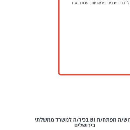
 הפעלה VxWorks עם חומרה ייחודית, פתרון תקלות בדרייברים ופריפריות, ועבודה עם
דרוש/ה מפתח/ת BI בכיר/ה למשרד ממשלתי
בירושלים