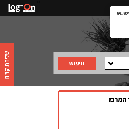
a>
קשר
וויית המשתמש
שליחת קו״ח
חיפוש