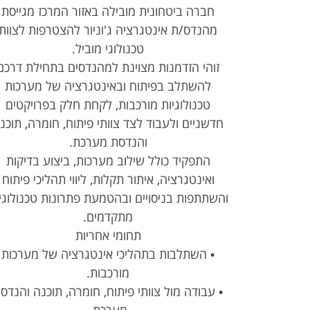
לקו רכבת)
חברה ביטחונית מובילה באזור המרכז מגייסת
Full  מנוסה להצטרפות
מהנדס/ת אינטגרציה ג'וניור להצטרפות לצוות
טכנולוגי מוביל.
ל מערכות
זוהי הזדמנות מצוינת למהנדסים בתחילת דרכם
Web מתקדמות, עבודה בטכנולוגיות React ו-
להשתלב בפיתוח ובאינטגרציה של מערכות
REST API, עבודה מול מסדי
טכנולוגיות מורכבות, לקחת חלק בפרויקטים
יים בסביבה
חדשניים ולעבוד לצד צוותי פיתוח, חומרה, תוכנ
והנדסת מערכת.
התפקיד כולל שילוב מערכות, ביצוע בדיקות
• פיתוח Full Stack בטכנולוגיות React ו-
ואינטגרציה, איתור תקלות, ליווי תהליכי פיתוח
והשתתפות בניסויים ובהטמעת פתרונות טכנולוגי
מתקדמים.
רציה עם מערכות
תחומי אחריות
• השתלבות בתהליכי אינטגרציה של מערכות
מורכבות.
 ועד עלייה
• עבודה מול צוותי פיתוח, חומרה, תוכנה והנדס
מערכת.