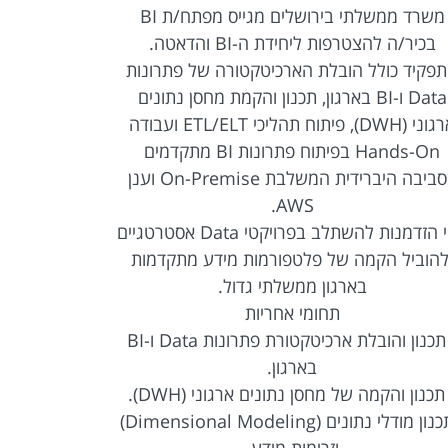
משרד ממשלתי בירושלים מגייס מפתח/ת BI
משרד ממשלתי
בכיר/ה להצטרפות ליחידת ה-BI והדאטה.
BI להצטרפות ליחידת ה-BI והדאטה.
פקיד כולל הובלת הארכיטקטורה של פתרונות
Data ו-BI בארגון, תכנון והקמת מחסן נתונים
לקצה, החל 
ארגוני (DWH), פיתוח תהליכי ETL/ELT ועבודה
Hands-On בפיתוח פתרונות BI מתקדמים
והטמעת פ
בסביבה היברידית המשלבת On-Premise וענן
במסגרת התפ
AWS.
זוהי הזדמנות להשתלב בפרויקטי Data אסטרטגיים
להוביל הקמה של פלטפורמות מידע מתקדמות
ודשבורדים,
בארגון ממשלתי גדול.
תחומי אחריות
• תכנון והובלת ארכיטקטורת פתרונות Data ו-BI
בארגון.
תכנון והקמה של מחסן נתונים ארגוני (DWH).
• תכנון מודלי נתונים (Dimensional Modeling)
וזרימות מידע.
• איסוף, נית