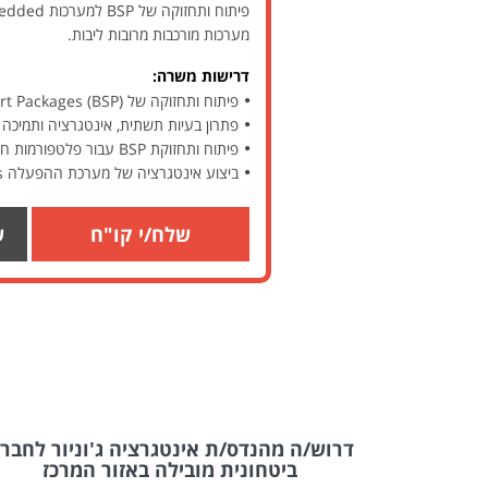
מערכות מורכבות מרובות ליבות.
דרישות משרה:
פיתוח ותחזוקה של Board Support Packages (BSP) למערכות שונות
פתרון בעיות תשתית, אינטגרציה ותמיכה
פיתוח ותחזוקת BSP עבור פלטפורמות חומרה Embedded שונות
ביצוע אינטגרציה של מערכת ההפעלה VxWorks עם חומרה ייחודית
שלח/י קו"ח
ש
Full Stack &
דרוש/ה מהנדס/ת אינטגרציה ג'וניור לחבר
ביטחונית מובילה באזור המרכז