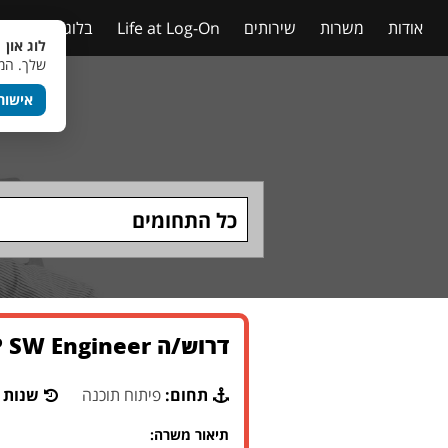
אודות
משרות
שירותים
Life at Log-On
בלוג
טבלאות
לוג און 
שלך. המש
אישור
כל התחומים
דרוש/ה Embedded BSP SW Engineer לחברה ביטחונית גדולה באזור המרכז
תחום:
פיתוח תוכנה
שנות נ
תיאור משרה: