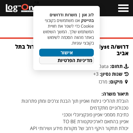
a>
Open
Menu
לוג און | משרות ודרושים
בהייטק
אנו משתמשים בקובצי
Cookie כדי לשפר את חוויית
מעבר לחיפוש משרות
המשתמש שלך. המשך השימוש
באתר מהווה הסכמה לשימוש
בקובצי עוגיות.
דרוש/ה Data System Analyst לבנק גדול בתל
אישור
אביב
מדיניות הפרטיות
תחום:
Data
שנות נסיון:
3+
מיקום:
מרכז
תיאור משרה:
הובלת תהליכי ניתוח ואפיון תוך הבנת צרכים ומתן פתרונות
טכנולוגיים מתקדמים
כתיבת מסמכי אפיון פונקציונלי וטכני
אפיון בהתאם לארכיטקטורת TO BE
יכולת תחקור היקף רחב של מקורות מידע ושירותי API