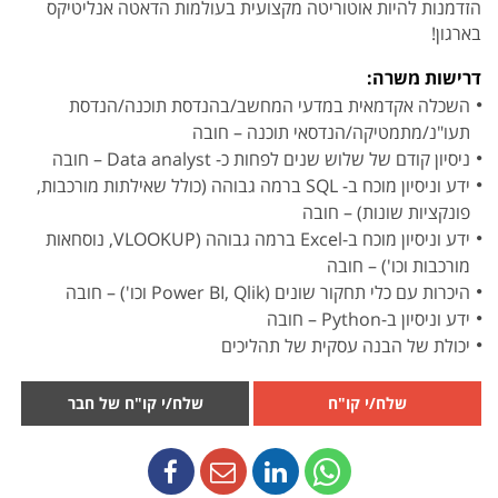
הזדמנות להיות אוטוריטה מקצועית בעולמות הדאטה אנליטיקס
בארגון!
דרישות משרה:
השכלה אקדמאית במדעי המחשב/בהנדסת תוכנה/הנדסת
תעו"נ/מתמטיקה/הנדסאי תוכנה – חובה
ניסיון קודם של שלוש שנים לפחות כ- Data analyst – חובה
ידע וניסיון מוכח ב- SQL ברמה גבוהה (כולל שאילתות מורכבות,
פונקציות שונות) – חובה
ידע וניסיון מוכח ב-Excel ברמה גבוהה (VLOOKUP, נוסחאות
מורכבות וכו') – חובה
היכרות עם כלי תחקור שונים (Power BI, Qlik וכו') – חובה
ידע וניסיון ב-Python – חובה
יכולת של הבנה עסקית של תהליכים
שלח/י קו"ח
שלח/י קו"ח של חבר