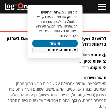
a>
Open
Menu
לוג און | משרות ודרושים
בהייטק
אנו משתמשים בקובצי
Cookie כדי לשפר את חוויית
מעבר לחיפוש משרות
המשתמש שלך. המשך השימוש
באתר מהווה הסכמה לשימוש
בקובצי עוגיות.
דרוש/ה Data analyst למחלקת Data & AI בארגון
אישור
בריאות גדול בתל אביב
מדיניות הפרטיות
תחום:
Data
שנות נסיון:
3+
מיקום:
מרכז
תיאור משרה:
האנליסט/ית י/תהיה אחראי/ת על שליפות מידע מתוך מחסן
הנתונים עבור האנליסטים והמשתמשים השונים מכלל החטיבות
בארגון (רפואה, תפעול, כספים, שירות/שיווק) וכן עבור ההנהלה
הבכירים במטה. בנוסף, י/תהיה אחראי/ת על ניתוח ופיתוח תהליכי
ETL.