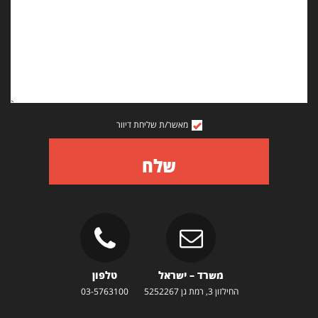
מאשר/ת שליחת דיוור
שלח
משרד – ישראל
טלפון
החילזון 3, רמת גן 5252267
03-5763100