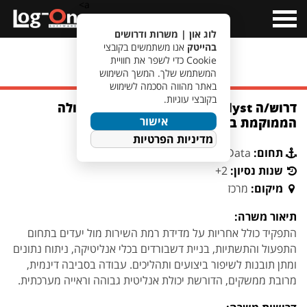
a>
Open
Menu
לוג און | משרות ודרושים
בהייטק
אנו משתמשים בקובצי
Cookie כדי לשפר את חוויית
מעבר לחיפוש משרות
המשתמש שלך. המשך השימוש
באתר מהווה הסכמה לשימוש
בקובצי עוגיות.
דרוש/ה Data Analyst לחברת ביטוח גדולה
אישור
הממוקמת בפתח תקווה
מדיניות הפרטיות
תחום:
Data
שנות נסיון:
2+
מיקום:
מרכז
תיאור משרה:
התפקיד כולל אחריות על מדידת רמת השירות מול יעדים בתחום
התפעול והתשתיות, בניית דשבורדים בכלי אנליטיקה, ניתוח נתונים
ומתן תובנות לשיפור ביצועים ותהליכים. עבודה בסביבה דינמית,
מרובת ממשקים, הדורשת יכולת אנליטית גבוהה וראייה מערכתית.