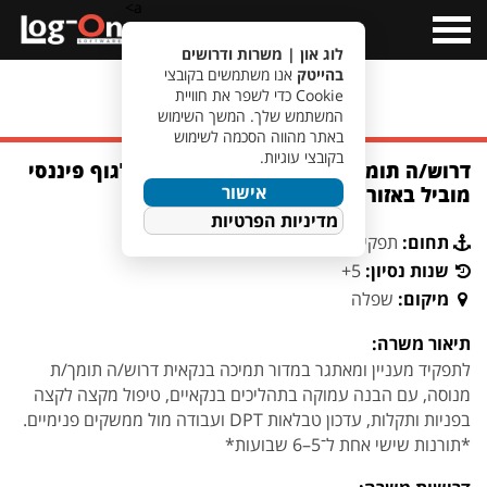
a>
Open
Menu
לוג און | משרות ודרושים
בהייטק
אנו משתמשים בקובצי
Cookie כדי לשפר את חוויית
מעבר לחיפוש משרות
המשתמש שלך. המשך השימוש
באתר מהווה הסכמה לשימוש
בקובצי עוגיות.
דרוש/ה תומך/ת למדור תמיכה בנקאית לגוף פיננסי
אישור
מוביל באזור השפלה
מדיניות הפרטיות
תחום:
תפקידים נוספים
שנות נסיון:
5+
מיקום:
שפלה
תיאור משרה:
לתפקיד מעניין ומאתגר במדור תמיכה בנקאית דרוש/ה תומך/ת
מנוסה, עם הבנה עמוקה בתהליכים בנקאיים, טיפול מקצה לקצה
בפניות ותקלות, עדכון טבלאות DPT ועבודה מול ממשקים פנימיים.
*תורנות שישי אחת ל־5–6 שבועות*