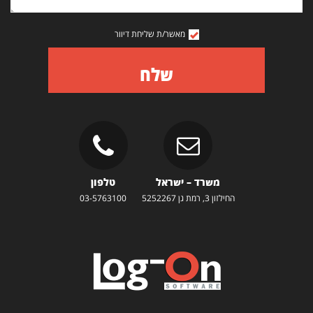
מאשר/ת שליחת דיוור
שלח
משרד – ישראל
טלפון
החילזון 3, רמת גן 5252267
03-5763100