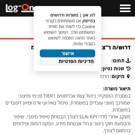
a>
Open
Menu
לוג און | משרות ודרושים
בהייטק
אנו משתמשים בקובצי
Cookie כדי לשפר את חוויית
מעבר לחיפוש משרות
המשתמש שלך. המשך השימוש
באתר מהווה הסכמה לשימוש
בקובצי עוגיות.
דרוש/ה ר"צ SOC לגוף פיננסי גדול במרכז
אישור
תחום:
מדיניות הפרטיות
שנות נסיון:
2+
מיקום:
מרכז
תיאור משרה:
במסגרת התפקיד: ניהול צוות אנליסטים TIER1 פנימי וחיצוני
שמורכב משני עובדים במשמרת. טיפול באירועי א"מ וסיוע לעובדים
במשמרת.
מעקב אחרי מדדי KPI וSLA לצורך הבטחת טיפול מיטבי. שיפור
והטמעת חוקי ניטור ונהלי אבטחת מידע. הפקת דוחות ופילוחים
בהתאם לצורך.