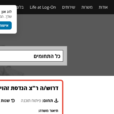
אודות
משרות
שירותים
Life at Log-On
בלוג
טבלאות
לוג און 
שלך. המש
אישור
כל התחומים
דרוש/ה ר"צ הנדסת זהויות וגישה (IAM) לחברת ברי
תחום:
פיתוח תוכנה
שנות נ
תיאור משרה: