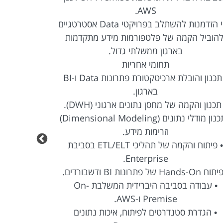
AWS.
זוהי הזדמנות להשתלב בפרויקטי Data אסטרטגיים
להוביל הקמה של פלטפורמות מידע מתקדמות
ודשבורדים,
בארגון ממשלתי גדול.
תחומי אחריות
• תכנון והובלת ארכיטקטורת פתרונות Data ו-BI
בארגון.
תכנון והקמה של מחסן נתונים ארגוני (DWH).
• תכנון מודלי נתונים (Dimensional Modeling)
וזרימות מידע.
• איסוף, נית
• פיתוח והקמה של תהליכי ETL/ELT בסביבת
Enterprise.
Hands-O של פתרונות BI ודשבורדים.
• עבודה בסביבה היברידית המשלבת On-
Premise ו-AWS.
• הגדרת סטנדרטים לפיתוח, איכות נתונים