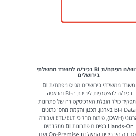
דרוש/ה מפתח/ת BI בכיר/ה למשרד ממשלתי
בירושלים
משרד ממשלתי בירושלים מגייס מפתח/ת BI
משרד ממשלתי
בכיר/ה להצטרפות ליחידת ה-BI והדאטה.
BI להצטרפות ליחידת ה-BI והדאטה.
פקיד כולל הובלת הארכיטקטורה של פתרונות
Data ו-BI בארגון, תכנון והקמת מחסן נתונים
לקצה, החל 
ארגוני (DWH), פיתוח תהליכי ETL/ELT ועבודה
Hands-On בפיתוח פתרונות BI מתקדמים
והטמעת פ
בסביבה היברידית המשלבת On-Premise וענן
במסגרת התפ