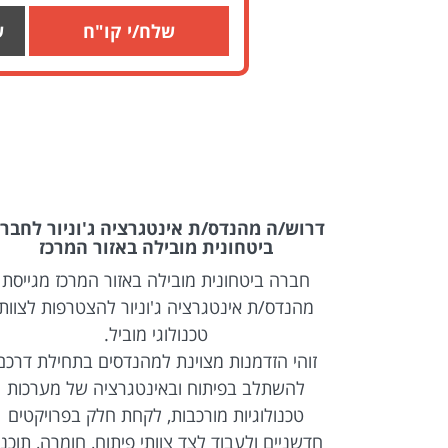
שלח/י קו"ח
ש
Full Stack &
דרוש/ה מהנדס/ת אינטגרציה ג'וניור לחבר
ביטחונית מובילה באזור המרכז
לקו רכבת)
חברה ביטחונית מובילה באזור המרכז מגייסת
Full  מנוסה להצטרפות
מהנדס/ת אינטגרציה ג'וניור להצטרפות לצוות
טכנולוגי מוביל.
ל מערכות
זוהי הזדמנות מצוינת למהנדסים בתחילת דרכם
Web מתקדמות, עבודה בטכנולוגיות React ו-
להשתלב בפיתוח ובאינטגרציה של מערכות
REST API, עבודה מול מסדי
טכנולוגיות מורכבות, לקחת חלק בפרויקטים
יים בסביבה
חדשניים ולעבוד לצד צוותי פיתוח, חומרה, תוכנ