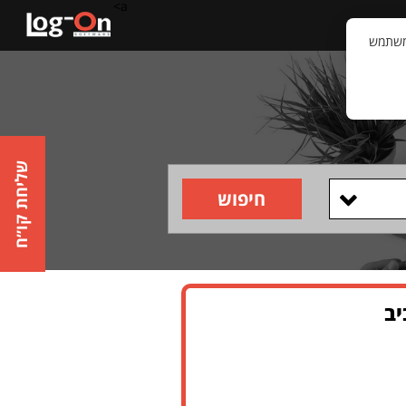
a>
קשר
וויית המשתמש
שליחת קו״ח
חיפוש