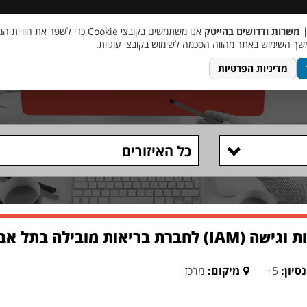
 שכר
סוכן AI
מבצע חבר מביא חבר
מעורבות חברתית
צור 
| משרות ודרושים בהייטק
אנו משתמשים בקובצי Cookie כדי לשפר את ח
ך השימוש באתר מהווה הסכמה לשימוש בקובצי עוגיות.
מדיניות הפרטיות
כל האיזורים
אות מובילה בתל אביב
סיון:
5+
מיקום:
מרכז