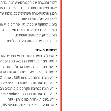
לימוד והכשרה של המוצרים/מערכות עליהן 
יישום משימות במסגרת תכנית עבודה רבעונ
תכנון ארכיטקטורה תשתיתית במערכות עליה
ליווי וסיוע של צוותי הפיתוח.
ביצוע תחזוקה שוטפת, ליווי פרויקטים ויישו
כתיבת סקריפטים עבור צרכים תשתיתים.
ביצוע בדיקות ביצועים ועומסים.
התמודדות עם תקלות, העברות לייצור.
דרישות משרה:
השכלה- תואר ראשון במדעי המחשב/הנדס
ניסיון מוכח בעולמות identity and access - חובה
ניסיון מוכח בניהול צוות טכנולוגי- חובה
ניסיון תעסוקתי של 5 שנים לפחות בעבודה עם תשתיות בעולמות מיקרוסופט כולל Entra ID
ידע מוכח ונרחב בעולמות 365 : OneDrive, Teams , SharePoint Online - יתרון
ידע עם מערכות \ Microsoft Entra External ID auth0 – יתרון משמעותי
ידע מוכח בכתיבת סקריפטים מורכבים מבוססי PowerShell
ידע עם מערכות מבוססות exchange onprem / online
ידע בשפות אחרות כמו פייתון - יתרון
הכרות עם מוצרי מוצרי מיקרוסופט: Windows servers, Sql server , IIS