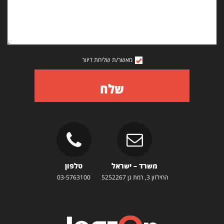
מאשר/ת שליחת דיוור
שלח
משרד – ישראל
טלפון
החילזון 3, רמת גן 5252267
03-5763100