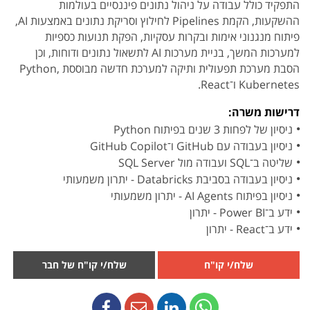
התפקיד כולל עבודה על ניהול נתונים פיננסיים בעולמות
ההשקעות, הקמת Pipelines לחילוץ וסריקת נתונים באמצעות AI,
פיתוח מנגנוני אימות ובקרות עסקיות, הפקת תנועות כספיות
למערכות המשך, בניית מערכות AI לתשאול נתונים ודוחות, וכן
הסבת מערכת תפעולית ותיקה למערכת חדשה מבוססת Python,
Kubernetes ו־React.
דרישות משרה:
ניסיון של לפחות 3 שנים בפיתוח Python
ניסיון בעבודה עם GitHub ו־GitHub Copilot
שליטה ב־SQL ועבודה מול SQL Server
ניסיון בעבודה בסביבת Databricks - יתרון משמעותי
ניסיון בפיתוח AI Agents - יתרון משמעותי
ידע ב־Power BI - יתרון
ידע ב־React - יתרון
שלח/י קו"ח
שלח/י קו"ח של חבר