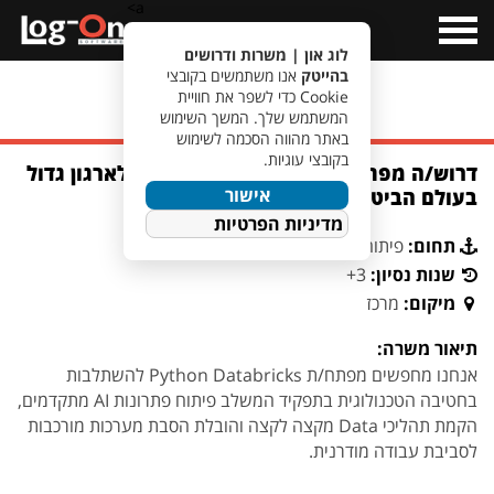
a>
Open
Menu
לוג און | משרות ודרושים
בהייטק
אנו משתמשים בקובצי
Cookie כדי לשפר את חוויית
מעבר לחיפוש משרות
המשתמש שלך. המשך השימוש
באתר מהווה הסכמה לשימוש
בקובצי עוגיות.
דרוש/ה מפתח/ת Python Databricks לארגון גדול
אישור
בעולם הביטוח הממוקם באזור המרכז
מדיניות הפרטיות
תחום:
פיתוח תוכנה
שנות נסיון:
3+
מיקום:
מרכז
תיאור משרה:
אנחנו מחפשים מפתח/ת Python Databricks להשתלבות
בחטיבה הטכנולוגית בתפקיד המשלב פיתוח פתרונות AI מתקדמים,
הקמת תהליכי Data מקצה לקצה והובלת הסבת מערכות מורכבות
לסביבת עבודה מודרנית.