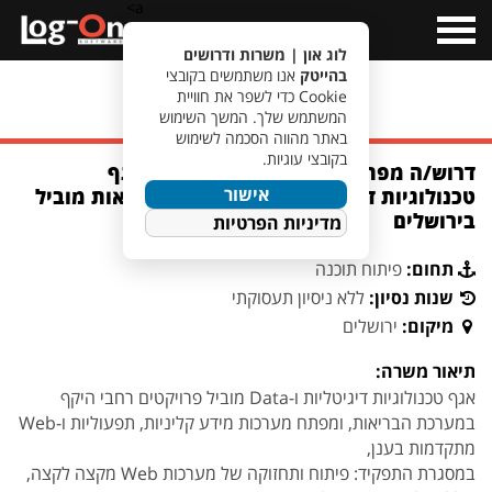
a>
Open
Menu
לוג און | משרות ודרושים
בהייטק
אנו משתמשים בקובצי
Cookie כדי לשפר את חוויית
מעבר לחיפוש משרות
המשתמש שלך. המשך השימוש
באתר מהווה הסכמה לשימוש
בקובצי עוגיות.
דרוש/ה מפתח/ת Full-Stack ג׳וניור לאגף
אישור
טכנולוגיות דיגיטליות ו-Data בארגון בריאות מוביל
בירושלים
מדיניות הפרטיות
תחום:
פיתוח תוכנה
שנות נסיון:
ללא ניסיון תעסוקתי
מיקום:
ירושלים
תיאור משרה:
אגף טכנולוגיות דיגיטליות ו-Data מוביל פרויקטים רחבי היקף
במערכת הבריאות, ומפתח מערכות מידע קליניות, תפעוליות ו-Web
מתקדמות בענן,
במסגרת התפקיד: פיתוח ותחזוקה של מערכות Web מקצה לקצה,