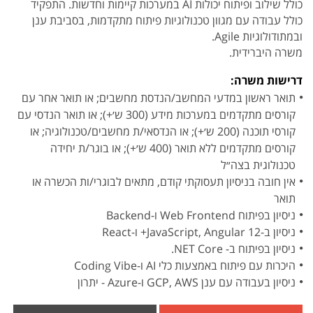
כולל שילוב ופיתוח יכולות AI במערכות קיימות וחדשות. התפקיד
כולל עבודה עם מגוון טכנולוגיות פיתוח מתקדמות, בסביבת ענן
ובמתודולוגיות Agile.
משרה היברידית.
דרישות משרה:
תואר ראשון במדעי המחשב/הנדסת מחשבים; או תואר אחר עם
קורסים מתקדמים במערכות מידע (300 ש׳+); או תואר הנדסי עם
קורסי תוכנה (200 ש׳+); או הנדסאי/ת מחשבים/טכנולוגיה; או
קורסים מתקדמים ללא תואר (400 ש׳+); או בוגר/ת יחידה
טכנולוגית בצה״ל
אין חובה בניסיון תעסוקתי קודם, מתאים לבוגרי/ות הכשרה או
תואר
ניסיון בפיתוח Web Frontend ו-Backend
ניסיון ב-JavaScript, Angular 12+ ו-React
ניסיון בפיתוח ב- NET Core.
היכרות עם פיתוח באמצעות כלי AI ו-Coding Vibe
ניסיון בעבודה עם ענן GCP, AWS ו-Azure - יתרון